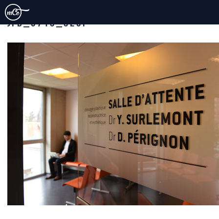
JFD_0719_920P