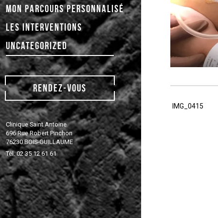
MON PARCOURS PERSONNALISÉ
LES INTERVENTIONS
UNCATEGORIZED
RENDEZ-VOUS
Post
Previous
IMG_0415
navigati
Post
Clinique Saint Antoine
696 Rue Robert Pinchon
76230 BOIS-GUILLAUME
Tél. 02 35 12 61 61