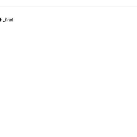
_final
on