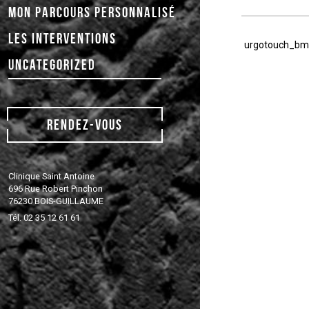
MON PARCOURS PERSONNALISÉ
LES INTERVENTIONS
Post
Previous
urgotouch_bmh
navigati
Post
UNCATEGORIZED
RENDEZ-VOUS
Clinique Saint Antoine
696 Rue Robert Pinchon
76230 BOIS-GUILLAUME
Tél. 02 35 12 61 61