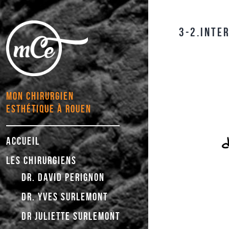
3-2.INTE
MON CHIRURGIEN
ESTHÉTIQUE À ROUEN
ACCUEIL
LES CHIRURGIENS
DR. DAVID PERIGNON
DR. YVES SURLEMONT
DR JULIETTE SURLEMONT