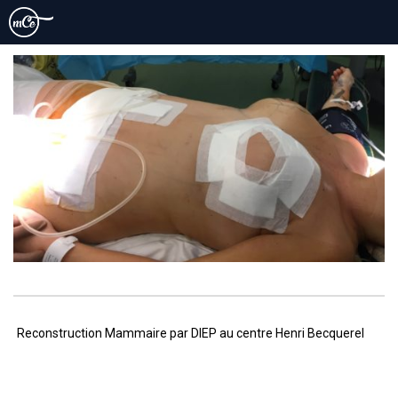
IMG_0415
Navigation
Article
Reconstruction Mammaire par DIEP au centre Henri Becquerel
de
précédent
l’article