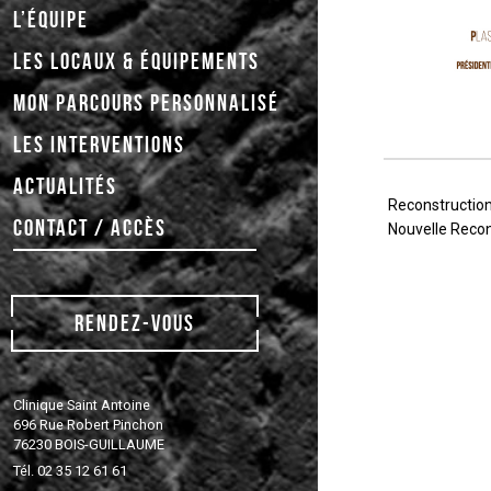
L’ÉQUIPE
LES LOCAUX & ÉQUIPEMENTS
MON PARCOURS PERSONNALISÉ
LES INTERVENTIONS
ACTUALITÉS
Navigati
Article
Reconstructio
de
CONTACT / ACCÈS
précédent
Article
Nouvelle Recon
l’article
suivant
RENDEZ-VOUS
Clinique Saint Antoine
696 Rue Robert Pinchon
76230 BOIS-GUILLAUME
Tél. 02 35 12 61 61