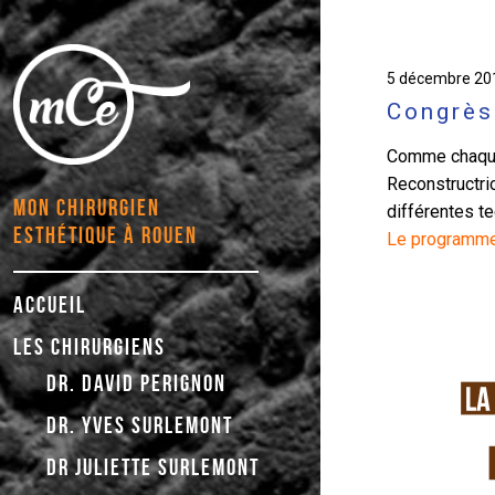
Publié
5 décembre 20
le
Congrès
Comme chaque 
Reconstructric
MON CHIRURGIEN
différentes t
ESTHÉTIQUE À ROUEN
Le programme 
ACCUEIL
LES CHIRURGIENS
DR. DAVID PERIGNON
DR. YVES SURLEMONT
DR JULIETTE SURLEMONT