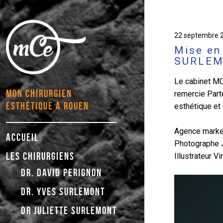
Publié
22 septembre 
le
Mise en
SURLEM
Le cabinet MC
MON CHIRURGIEN
remercie Parte
ESTHÉTIQUE À ROUEN
esthétique et
mce
Agence market
ACCUEIL
Photographe 
LES CHIRURGIENS
Illustrateur Vi
DR. DAVID PERIGNON
DR. YVES SURLEMONT
DR JULIETTE SURLEMONT