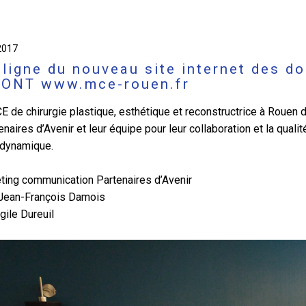
2017
 ligne du nouveau site internet des 
ONT www.mce-rouen.fr
E de chirurgie plastique, esthétique et reconstructrice à Ro
naires d’Avenir et leur équipe pour leur collaboration et la qualit
 dynamique.
ing communication Partenaires d’Avenir
Jean-François Damois
rgile Dureuil